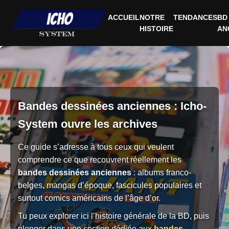
ACCUEIL
NOTRE
TENDANCES
BD
HISTOIRE
AN
Bandes dessinées anciennes : Icho-
System ouvre les archives
Ce guide s’adresse à tous ceux qui veulent
comprendre ce que recouvrent réellement les
bandes dessinées anciennes
: albums franco-
belges, mangas d’époque, fascicules populaires et
surtout comics américains de l’âge d’or.
Tu peux explorer ici l’histoire générale de la BD, puis
plonger dans une section dédiée aux
bandes